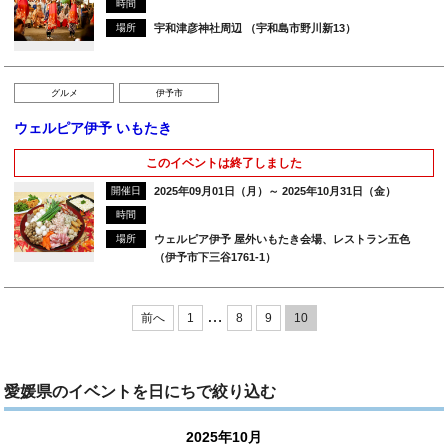
時間
場所
宇和津彦神社周辺 （宇和島市野川新13）
グルメ
伊予市
ウェルピア伊予 いもたき
このイベントは終了しました
開催日
2025年09月01日（月）～ 2025年10月31日（金）
時間
場所
ウェルピア伊予 屋外いもたき会場、レストラン五色
（伊予市下三谷1761-1）
…
前へ
1
8
9
10
愛媛県のイベントを日にちで絞り込む
2025年10月