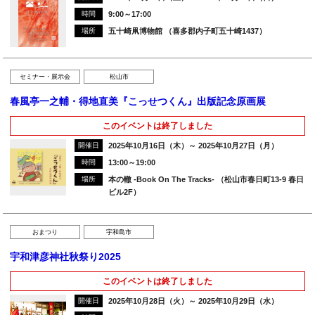
時間
9:00～17:00
場所
五十崎凧博物館 （喜多郡内子町五十崎1437）
セミナー・展示会
松山市
春風亭一之輔・得地直美『こっせつくん』出版記念原画展
このイベントは終了しました
開催日
2025年10月16日（木）～ 2025年10月27日（月）
時間
13:00～19:00
場所
本の轍 -Book On The Tracks- （松山市春日町13-9 春日
ビル2F）
おまつり
宇和島市
宇和津彦神社秋祭り2025
このイベントは終了しました
開催日
2025年10月28日（火）～ 2025年10月29日（水）