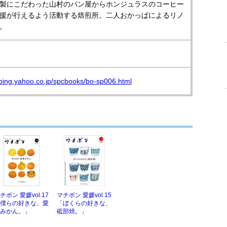
製にこだわった山村のパン屋からホンジュラスのコーヒー
援が行えるよう活動する焙煎所。二人おかっぱによるリノ
。
pping.yahoo.co.jp/spcbooks/bo-sp006.html
チボン 愛媛vol.17
マチボン 愛媛vol.15
僕らの好きな、愛
「ぼくらの好きな、
みかん。」
砥部焼。」