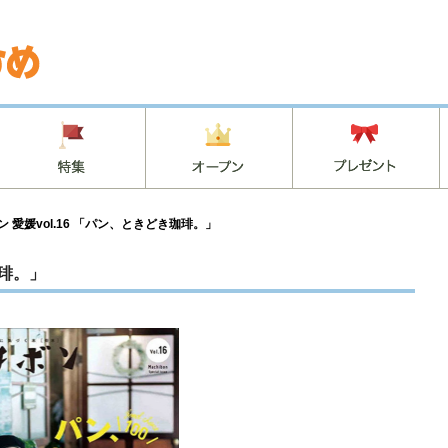
）
ン 愛媛vol.16 「パン、ときどき珈琲。」
珈琲。」