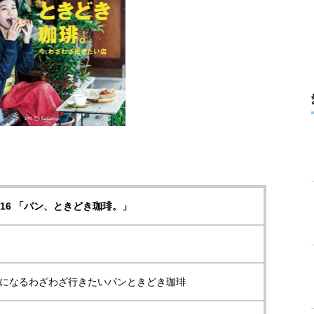
l.16 「パン、ときどき珈琲。」
になるわざわざ行きたいパンときどき珈琲