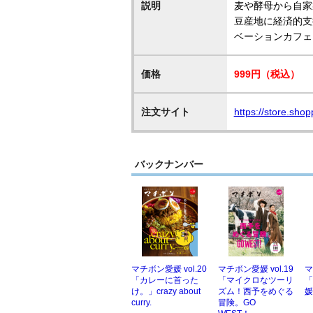
説明
麦や酵母から自家
豆産地に経済的支
ベーションカフェ
価格
999円（税込）
注文サイト
https://store.sho
バックナンバー
マチボン愛媛 vol.20
マチボン愛媛 vol.19
マ
「カレーに首った
「マイクロなツーリ
「
け。」crazy about
ズム！西予をめぐる
媛
curry.
冒険。GO