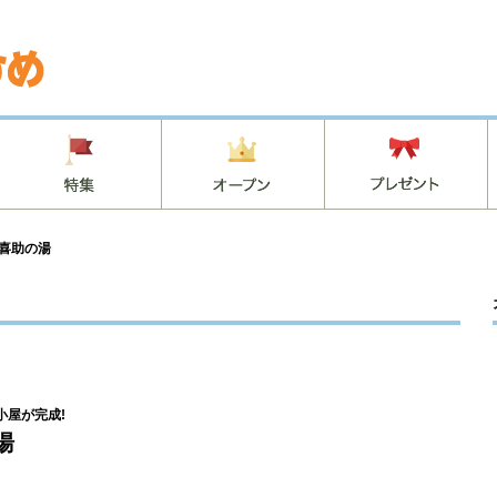
 喜助の湯
小屋が完成!
湯