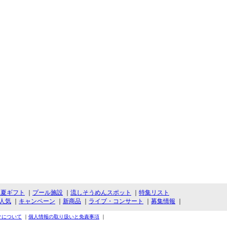
・夏ギフト
｜
プール施設
｜
流しそうめんスポット
｜
特集リスト
人気
｜
キャンペーン
｜
新商品
｜
ライブ・コンサート
｜
募集情報
｜
クについて
｜
個人情報の取り扱いと免責事項
｜