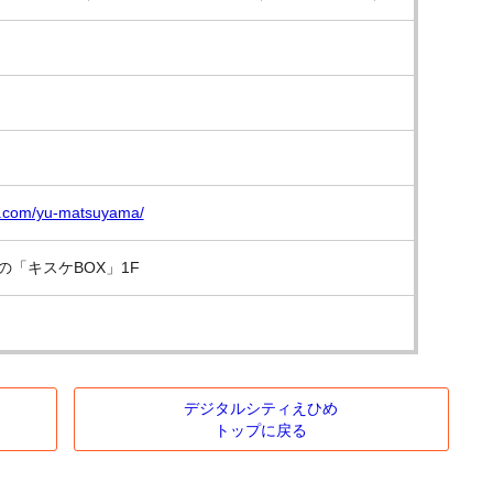
e.com/yu-matsuyama/
の「キスケBOX」1F
デジタルシティえひめ
トップに戻る