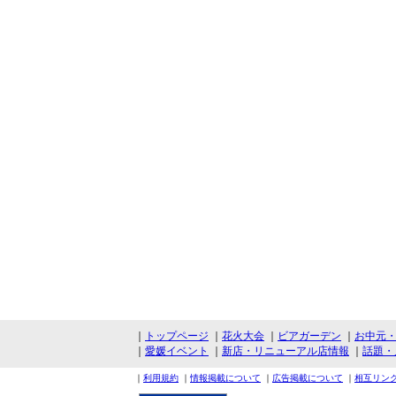
｜
トップページ
｜
花火大会
｜
ビアガーデン
｜
お中元
｜
愛媛イベント
｜
新店・リニューアル店情報
｜
話題・
｜
利用規約
｜
情報掲載について
｜
広告掲載について
｜
相互リン