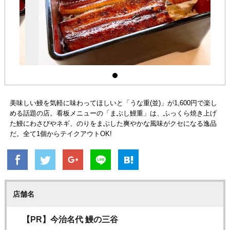
美味しい鰻を気軽に味わってほしいと「うな重(並)」が1,600円で楽し
める話題の店。看板メニューの「まぶし鰻重」は、ふっくら焼き上げ
た鰻にわさびやネギ、のりをまぶした爽やかな風味がクセになる逸品
だ。全て1個からテイクアウトOK!
店舗名
【PR】今治名代 鰻の三谷