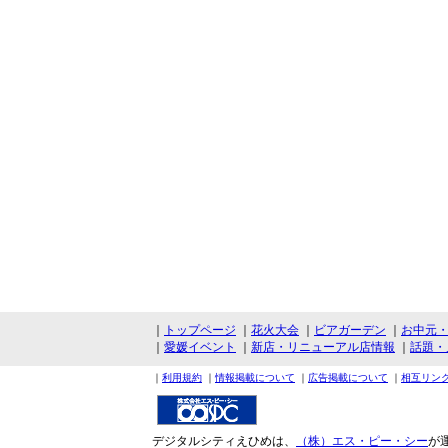
｜
トップページ
｜
花火大会
｜
ビアガーデン
｜
お中元
｜
愛媛イベント
｜
新店・リニューアル店情報
｜
話題・
｜
利用規約
｜
情報掲載について
｜
広告掲載について
｜
相互リン
デジタルシティえひめは、
（株）エス・ピー・シー
が