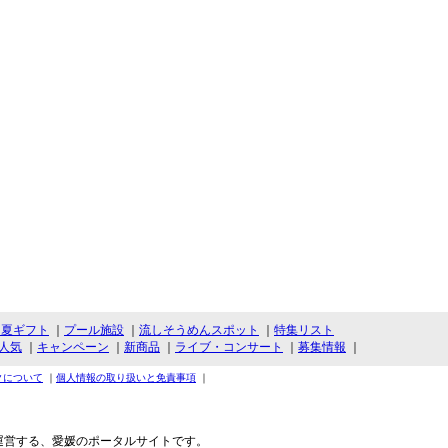
・夏ギフト
｜
プール施設
｜
流しそうめんスポット
｜
特集リスト
人気
｜
キャンペーン
｜
新商品
｜
ライブ・コンサート
｜
募集情報
｜
クについて
｜
個人情報の取り扱いと免責事項
｜
運営する、愛媛のポータルサイトです。