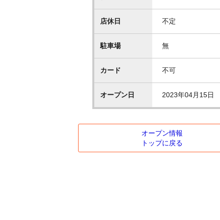
店休日
不定
駐車場
無
カード
不可
オープン日
2023年04月15日
オープン情報
トップに戻る