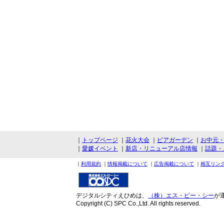
｜
トップページ
｜
花火大会
｜
ビアガーデン
｜
お中元
｜
愛媛イベント
｜
新店・リニューアル店情報
｜
話題・
｜
利用規約
｜
情報掲載について
｜
広告掲載について
｜
相互リン
デジタルシティえひめは、
（株）エス・ピー・シー
が
Copyright (C) SPC Co.,Ltd. All rights reserved.