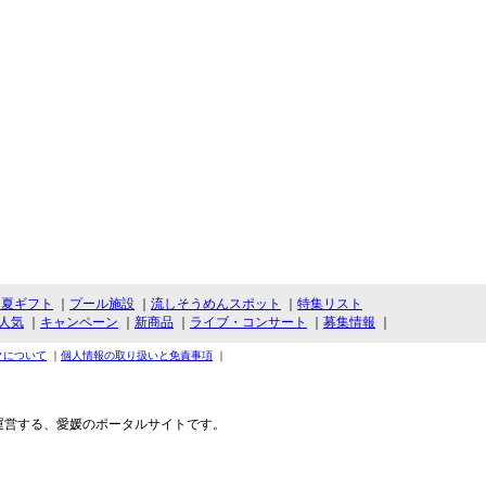
・夏ギフト
｜
プール施設
｜
流しそうめんスポット
｜
特集リスト
人気
｜
キャンペーン
｜
新商品
｜
ライブ・コンサート
｜
募集情報
｜
クについて
｜
個人情報の取り扱いと免責事項
｜
運営する、愛媛のポータルサイトです。