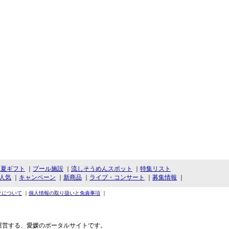
・夏ギフト
｜
プール施設
｜
流しそうめんスポット
｜
特集リスト
人気
｜
キャンペーン
｜
新商品
｜
ライブ・コンサート
｜
募集情報
｜
クについて
｜
個人情報の取り扱いと免責事項
｜
運営する、愛媛のポータルサイトです。