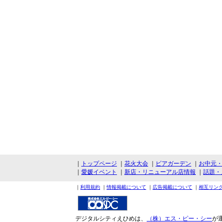
｜
トップページ
｜
花火大会
｜
ビアガーデン
｜
お中元
｜
愛媛イベント
｜
新店・リニューアル店情報
｜
話題・
｜
利用規約
｜
情報掲載について
｜
広告掲載について
｜
相互リン
デジタルシティえひめは、
（株）エス・ピー・シー
が