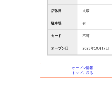
店休日
火曜
駐車場
有
カード
不可
オープン日
2023年10月17日
オープン情報
トップに戻る