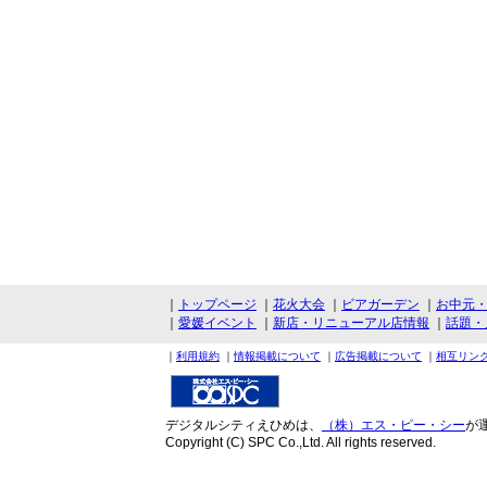
｜
トップページ
｜
花火大会
｜
ビアガーデン
｜
お中元
｜
愛媛イベント
｜
新店・リニューアル店情報
｜
話題・
｜
利用規約
｜
情報掲載について
｜
広告掲載について
｜
相互リン
デジタルシティえひめは、
（株）エス・ピー・シー
が
Copyright (C) SPC Co.,Ltd. All rights reserved.