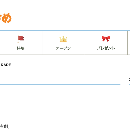
 RARE
F右側）