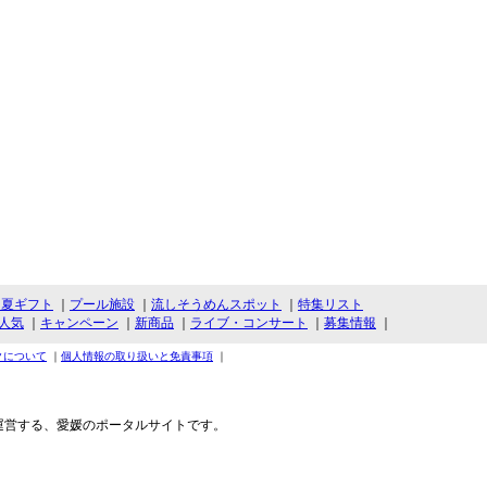
・夏ギフト
｜
プール施設
｜
流しそうめんスポット
｜
特集リスト
人気
｜
キャンペーン
｜
新商品
｜
ライブ・コンサート
｜
募集情報
｜
クについて
｜
個人情報の取り扱いと免責事項
｜
運営する、愛媛のポータルサイトです。