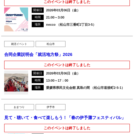
このイベントは終了しました
開催日
2026年03月06日（金）
時間
21:00～3:00
場所
necco （松山市三番町2丁目3-5）
就活イベント
松山市
合同企業説明会「就活地方祭」2026
このイベントは終了しました
開催日
2026年03月06日（金）
時間
13:00～17：00
場所
愛媛県県民文化会館 真珠の間 （松山市道後町2-5-1）
おまつり
伊予市
見て・聴いて・食べて楽しもう！「春の伊予灘フェスティバル」
このイベントは終了しました