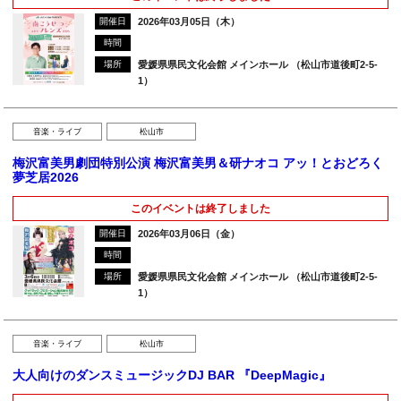
開催日
2026年03月05日（木）
時間
場所
愛媛県県民文化会館 メインホール （松山市道後町2-5-
1）
音楽・ライブ
松山市
梅沢富美男劇団特別公演 梅沢富美男＆研ナオコ アッ！とおどろく
夢芝居2026
このイベントは終了しました
開催日
2026年03月06日（金）
時間
場所
愛媛県県民文化会館 メインホール （松山市道後町2-5-
1）
音楽・ライブ
松山市
大人向けのダンスミュージックDJ BAR 『DeepMagic』