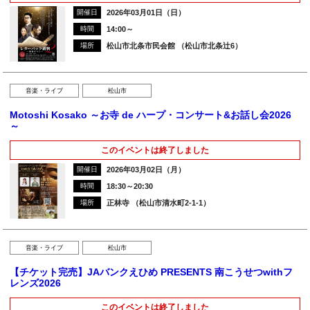
開催日
2026年03月01日（日）
時間
14:00～
場所
松山市北条市民会館 （松山市北条辻6）
音楽・ライブ
松山市
Motoshi Kosako ～お寺 de ハープ・コンサート&お話し会2026
～
このイベントは終了しました
開催日
2026年03月02日（月）
時間
18:30～20:30
場所
正林寺 （松山市清水町2-1-1）
音楽・ライブ
松山市
【チケット完売】JAバンクえひめ PRESENTS 南こうせつwithフ
レンズ2026
このイベントは終了しました