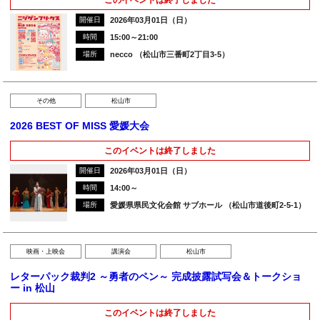
開催日
2026年03月01日（日）
時間
15:00～21:00
場所
necco （松山市三番町2丁目3-5）
その他
松山市
2026 BEST OF MISS 愛媛大会
このイベントは終了しました
開催日
2026年03月01日（日）
時間
14:00～
場所
愛媛県県民文化会館 サブホール （松山市道後町2-5-1）
映画・上映会
講演会
松山市
レターパック裁判2 ～勇者のペン～ 完成披露試写会＆トークショ
ー in 松山
このイベントは終了しました