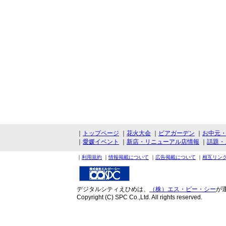
｜
トップページ
｜
花火大会
｜
ビアガーデン
｜
お中元
｜
愛媛イベント
｜
新店・リニューアル店情報
｜
話題・
｜
利用規約
｜
情報掲載について
｜
広告掲載について
｜
相互リン
デジタルシティえひめは、
（株）エス・ピー・シー
が
Copyright (C) SPC Co.,Ltd. All rights reserved.