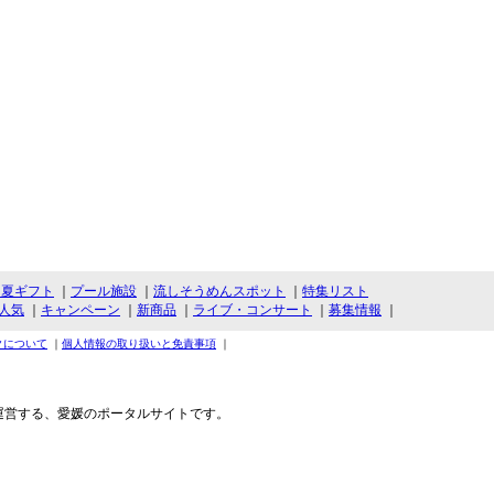
・夏ギフト
｜
プール施設
｜
流しそうめんスポット
｜
特集リスト
人気
｜
キャンペーン
｜
新商品
｜
ライブ・コンサート
｜
募集情報
｜
クについて
｜
個人情報の取り扱いと免責事項
｜
運営する、愛媛のポータルサイトです。