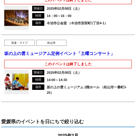
開催日
2025年02月08日（土）
時間
14：00～16：00
場所
今治市公会堂 （今治市別宮町1丁目4-1）
音楽・ライブ
松山市
坂の上の雲ミュージアム定例イベント「土曜コンサート」
このイベントは終了しました
開催日
2025年02月08日（土）
時間
14:00～14:30
場所
坂の上の雲ミュージアム 2階ホール （松山市一番町3-
20）
愛媛県のイベントを日にちで絞り込む
2025年2月