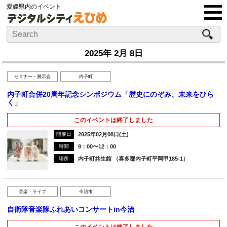
愛媛県内のイベント
2025年 2月 8日
セミナー・展示会
内子町
内子町合併20周年記念シンポジウム「歴史にのぞみ、未来をひら
く」
このイベントは終了しました
開催日
2025年02月08日(土)
時間
9：00〜12：00
場所
内子町共生館 （喜多郡内子町平岡甲185-1）
音楽・ライブ
今治市
自衛隊音楽隊ふれあいコンサートin今治
このイベントは終了しました