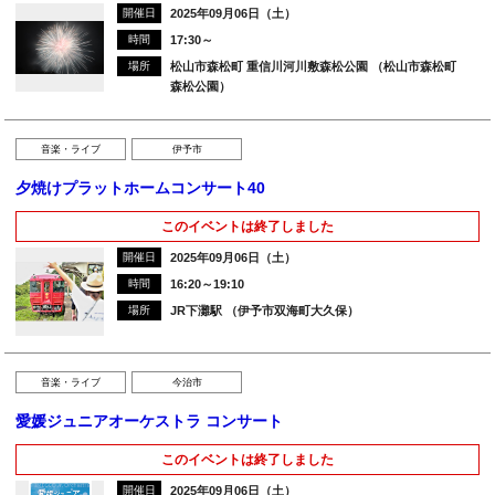
開催日
2025年09月06日（土）
時間
17:30～
場所
松山市森松町 重信川河川敷森松公園 （松山市森松町
森松公園）
音楽・ライブ
伊予市
夕焼けプラットホームコンサート40
このイベントは終了しました
開催日
2025年09月06日（土）
時間
16:20～19:10
場所
JR下灘駅 （伊予市双海町大久保）
音楽・ライブ
今治市
愛媛ジュニアオーケストラ コンサート
このイベントは終了しました
開催日
2025年09月06日（土）