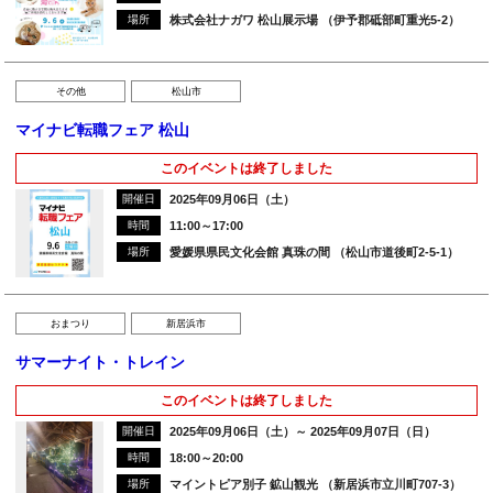
場所
株式会社ナガワ 松山展示場 （伊予郡砥部町重光5-2）
その他
松山市
マイナビ転職フェア 松山
このイベントは終了しました
開催日
2025年09月06日（土）
時間
11:00～17:00
場所
愛媛県県民文化会館 真珠の間 （松山市道後町2-5-1）
おまつり
新居浜市
サマーナイト・トレイン
このイベントは終了しました
開催日
2025年09月06日（土）～ 2025年09月07日（日）
時間
18:00～20:00
場所
マイントピア別子 鉱山観光 （新居浜市立川町707-3）