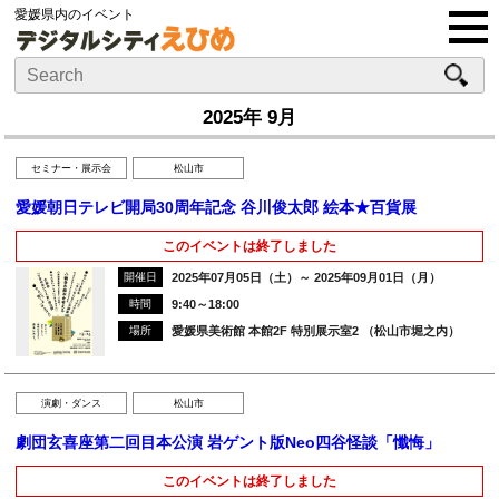
愛媛県内のイベント
2025年 9月
セミナー・展示会
松山市
愛媛朝日テレビ開局30周年記念 谷川俊太郎 絵本★百貨展
このイベントは終了しました
開催日
2025年07月05日（土）～ 2025年09月01日（月）
時間
9:40～18:00
場所
愛媛県美術館 本館2F 特別展示室2 （松山市堀之内）
演劇・ダンス
松山市
劇団玄喜座第二回目本公演 岩ゲント版Neo四谷怪談「懺悔」
このイベントは終了しました