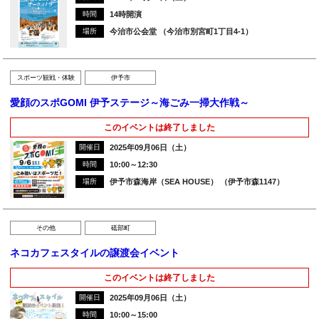
時間
14時開演
場所
今治市公会堂 （今治市別宮町1丁目4-1）
スポーツ観戦・体験
伊予市
愛顔のスポGOMI 伊予ステージ～海ごみ一掃大作戦～
このイベントは終了しました
開催日
2025年09月06日（土）
時間
10:00～12:30
場所
伊予市森海岸（SEA HOUSE） （伊予市森1147）
その他
砥部町
ネコカフェスタイルの譲渡会イベント
このイベントは終了しました
開催日
2025年09月06日（土）
時間
10:00～15:00