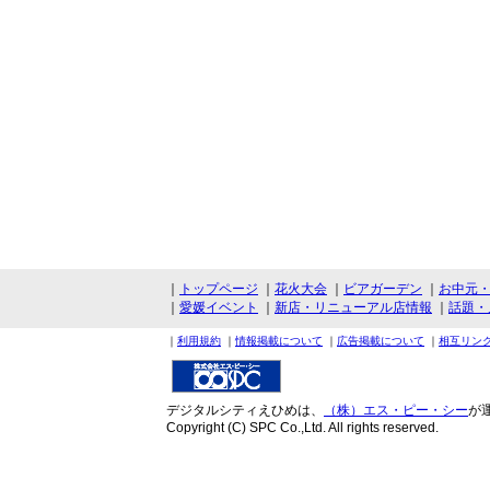
｜
トップページ
｜
花火大会
｜
ビアガーデン
｜
お中元
｜
愛媛イベント
｜
新店・リニューアル店情報
｜
話題・
｜
利用規約
｜
情報掲載について
｜
広告掲載について
｜
相互リン
デジタルシティえひめは、
（株）エス・ピー・シー
が
Copyright (C) SPC Co.,Ltd. All rights reserved.