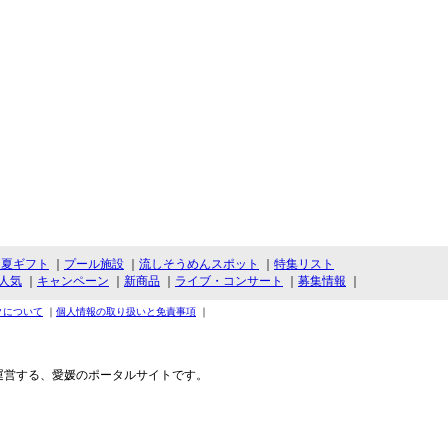
・夏ギフト
｜
プール施設
｜
流しそうめんスポット
｜
特集リスト
人気
｜
キャンペーン
｜
新商品
｜
ライブ・コンサート
｜
募集情報
｜
クについて
｜
個人情報の取り扱いと免責事項
｜
運営する、愛媛のポータルサイトです。