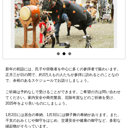
新年の初詣には、氏子や崇敬者を中心に多くの参拝者で賑わいます。
正月三が日の間で、約3万人もの人たちが参拝に訪れるとのことなの
で、余裕のあるスケジュールでお詣りしましょう。
ご祈祷は予約なしで受けることができます。ご希望の方は問い合わせ
てください。家内安全や商売繁昌、厄除年賀などのご祈祷を受け、
2025年をより良いものにしましょう。
1月2日には居合の奉納、1月3日には獅子舞の奉納があります。また、
干支のおみくじや御守をはじめ、交通安全や健康の御守など、多彩な
縁起物がそろっています。