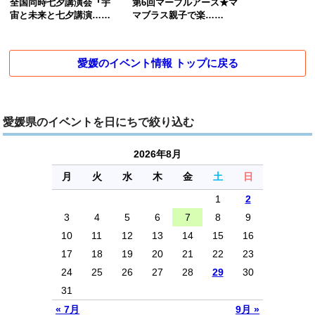
全国同時七夕講演会『宇
第6回マーブルアース★マ
宙と未来と七夕講演……
マブラス親子で楽……
愛媛のイベント情報 トップに戻る
愛媛県のイベントを日にちで絞り込む
2026年8月
月
火
水
木
金
土
日
1
2
3
4
5
6
7
8
9
10
11
12
13
14
15
16
17
18
19
20
21
22
23
24
25
26
27
28
29
30
31
« 7月
9月 »