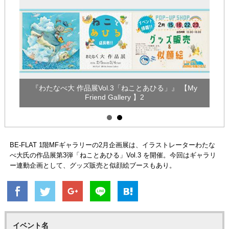
My
『わたなべ大 作品展Vol.3「ねことあひる」』 【My
『
Friend Gallery 】2
BE-FLAT 1階MFギャラリーの2月企画展は、イラストレーターわたな
べ大氏の作品展第3弾「ねことあひる」Vol.3 を開催。今回はギャラリ
ー連動企画として、グッズ販売と似顔絵ブースもあり。
イベント名