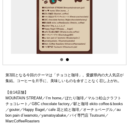
第3回となる今回のテーマは「チョコと珈琲」。愛媛県内の大人気店が
集結。コーヒーを片手に、美味しいものを余すことなく召し上がれ。
【全14店舗】
MOUNTAIN STREAM／I’m home／ぽたり珈琲／マルコ松山クラフト
チョコレート／GBC chocolate factory／駅と珈琲 ekito coffee＆books
／gouter／Happy Bagel／cafe 花と絵と珈琲／オーチョベーグル／au
bon pain d`iwamoto／yamatoyabake／パイ専門店 Tsutsumi／
MarcCoffeeRoasters