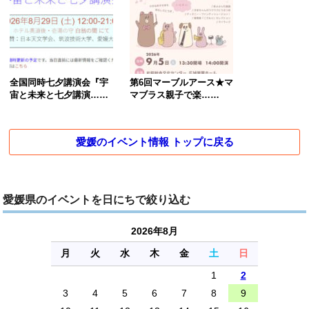
全国同時七夕講演会『宇
第6回マーブルアース★マ
宙と未来と七夕講演……
マブラス親子で楽……
愛媛のイベント情報 トップに戻る
愛媛県のイベントを日にちで絞り込む
2026年8月
月
火
水
木
金
土
日
1
2
3
4
5
6
7
8
9