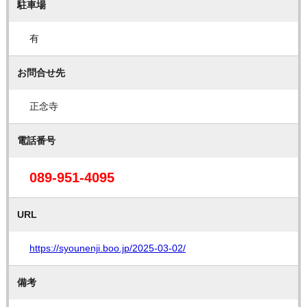
駐車場
有
お問合せ先
正念寺
電話番号
089-951-4095
URL
https://syounenji.boo.jp/2025-03-02/
備考