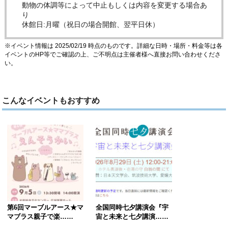
動物の体調等によって中止もしくは内容を変更する場合あ
り
休館日:月曜（祝日の場合開館、翌平日休）
※イベント情報は 2025/02/19 時点のものです。詳細な日時・場所・料金等は各
イベントのHP等でご確認の上、ご不明点は主催者様へ直接お問い合わせくださ
い。
こんなイベントもおすすめ
第6回マーブルアース★マ
全国同時七夕講演会『宇
マブラス親子で楽……
宙と未来と七夕講演……