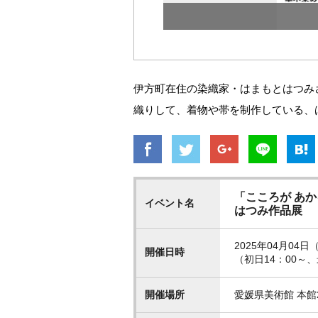
ミ
伊方町在住の染織家・はまもとはつみ
織りして、着物や帯を制作している、
「こころが あ
イベント名
はつみ作品展
2025年04月04日（
開催日時
（初日14：00～、
開催場所
愛媛県美術館 本館