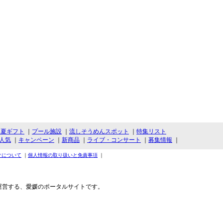
・夏ギフト
｜
プール施設
｜
流しそうめんスポット
｜
特集リスト
人気
｜
キャンペーン
｜
新商品
｜
ライブ・コンサート
｜
募集情報
｜
クについて
｜
個人情報の取り扱いと免責事項
｜
運営する、愛媛のポータルサイトです。