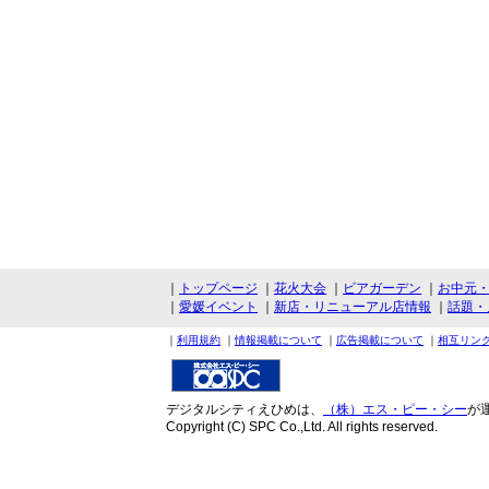
｜
トップページ
｜
花火大会
｜
ビアガーデン
｜
お中元
｜
愛媛イベント
｜
新店・リニューアル店情報
｜
話題・
｜
利用規約
｜
情報掲載について
｜
広告掲載について
｜
相互リン
デジタルシティえひめは、
（株）エス・ピー・シー
が
Copyright (C) SPC Co.,Ltd. All rights reserved.