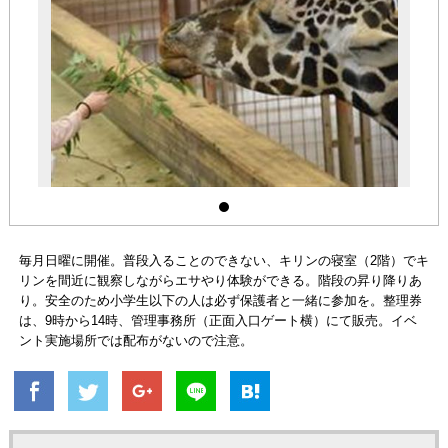
毎月日曜に開催。普段入ることのできない、キリンの寝室（2階）でキ
リンを間近に観察しながらエサやり体験ができる。階段の昇り降りあ
り。安全のため小学生以下の人は必ず保護者と一緒に参加を。整理券
は、9時から14時、管理事務所（正面入口ゲート横）にて販売。イベ
ント実施場所では配布がないので注意。