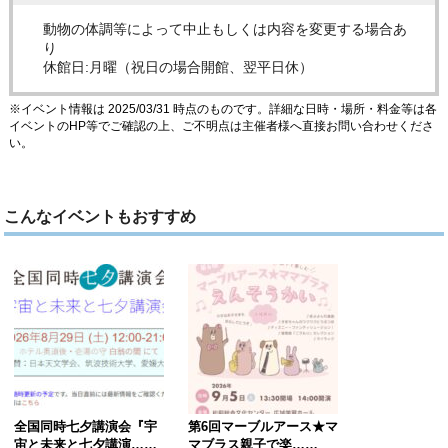
動物の体調等によって中止もしくは内容を変更する場合あ
り
休館日:月曜（祝日の場合開館、翌平日休）
※イベント情報は 2025/03/31 時点のものです。詳細な日時・場所・料金等は各
イベントのHP等でご確認の上、ご不明点は主催者様へ直接お問い合わせくださ
い。
こんなイベントもおすすめ
全国同時七夕講演会『宇
第6回マーブルアース★マ
宙と未来と七夕講演……
マブラス親子で楽……