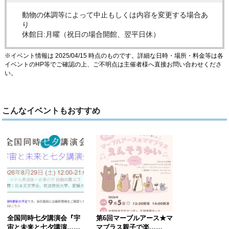
動物の体調等によって中止もしくは内容を変更する場合あ
り
休館日:月曜（祝日の場合開館、翌平日休）
※イベント情報は 2025/04/15 時点のものです。詳細な日時・場所・料金等は各
イベントのHP等でご確認の上、ご不明点は主催者様へ直接お問い合わせくださ
い。
こんなイベントもおすすめ
全国同時七夕講演会『宇
第6回マーブルアース★マ
宙と未来と七夕講演……
マブラス親子で楽……