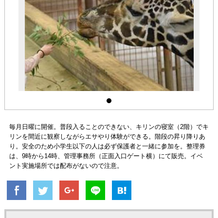
毎月日曜に開催。普段入ることのできない、キリンの寝室（2階）でキ
リンを間近に観察しながらエサやり体験ができる。階段の昇り降りあ
り。安全のため小学生以下の人は必ず保護者と一緒に参加を。整理券
は、9時から14時、管理事務所（正面入口ゲート横）にて販売。イベ
ント実施場所では配布がないので注意。