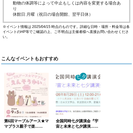
動物の体調等によって中止もしくは内容を変更する場合あ
り
休館日:月曜（祝日の場合開館、翌平日休）
※イベント情報は 2025/04/15 時点のものです。詳細な日時・場所・料金等は各
イベントのHP等でご確認の上、ご不明点は主催者様へ直接お問い合わせくださ
い。
こんなイベントもおすすめ
第6回マーブルアース★マ
全国同時七夕講演会『宇
マブラス親子で楽……
宙と未来と七夕講演……