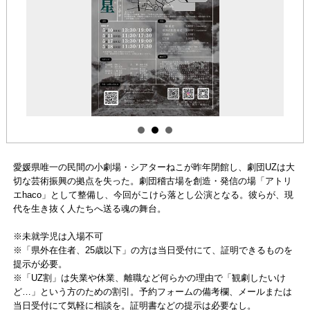
愛媛県唯一の民間の小劇場・シアターねこが昨年閉館し、劇団UZは大
切な芸術振興の拠点を失った。劇団稽古場を創造・発信の場「アトリ
エhaco」として整備し、今回がこけら落とし公演となる。彼らが、現
代を生き抜く人たちへ送る魂の舞台。
※未就学児は入場不可
※「県外在住者、25歳以下」の方は当日受付にて、証明できるものを
提示が必要。
※「UZ割」は失業や休業、離職など何らかの理由で「観劇したいけ
ど…」という方のための割引。予約フォームの備考欄、メールまたは
当日受付にて気軽に相談を。証明書などの提示は必要なし。