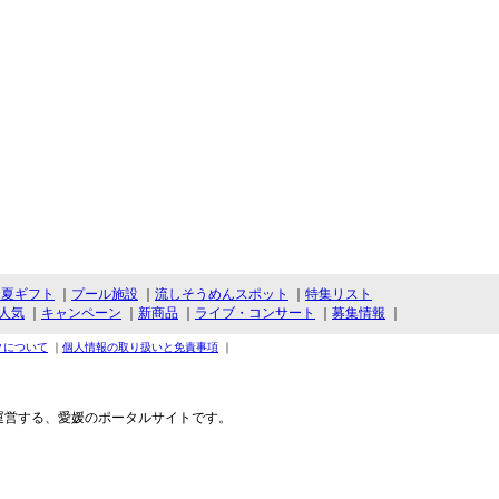
・夏ギフト
｜
プール施設
｜
流しそうめんスポット
｜
特集リスト
人気
｜
キャンペーン
｜
新商品
｜
ライブ・コンサート
｜
募集情報
｜
クについて
｜
個人情報の取り扱いと免責事項
｜
運営する、愛媛のポータルサイトです。