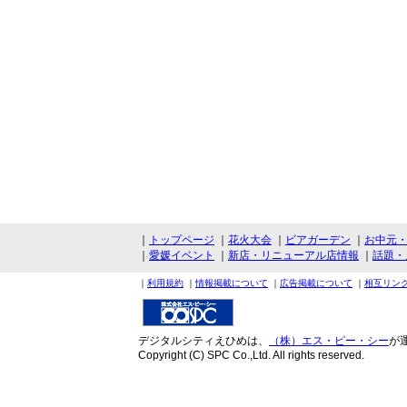
｜
トップページ
｜
花火大会
｜
ビアガーデン
｜
お中元
｜
愛媛イベント
｜
新店・リニューアル店情報
｜
話題・
｜
利用規約
｜
情報掲載について
｜
広告掲載について
｜
相互リン
デジタルシティえひめは、
（株）エス・ピー・シー
が
Copyright (C) SPC Co.,Ltd. All rights reserved.