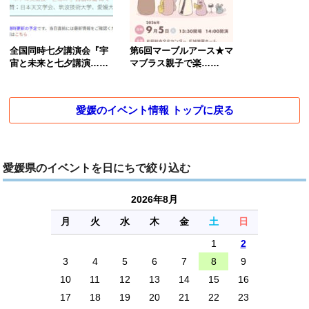
全国同時七夕講演会『宇
第6回マーブルアース★マ
宙と未来と七夕講演……
マブラス親子で楽……
愛媛のイベント情報 トップに戻る
愛媛県のイベントを日にちで絞り込む
2026年8月
月
火
水
木
金
土
日
1
2
3
4
5
6
7
8
9
10
11
12
13
14
15
16
17
18
19
20
21
22
23