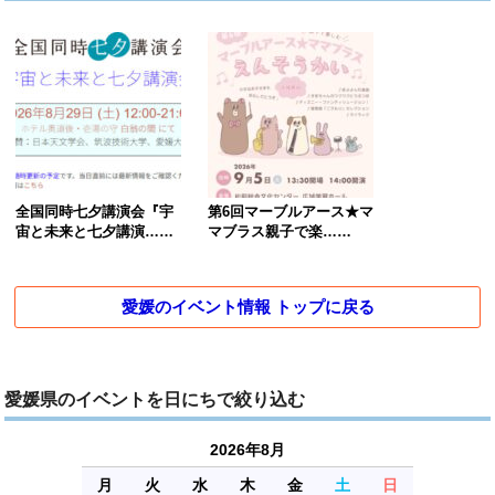
全国同時七夕講演会『宇
第6回マーブルアース★マ
宙と未来と七夕講演……
マブラス親子で楽……
愛媛のイベント情報 トップに戻る
愛媛県のイベントを日にちで絞り込む
2026年8月
月
火
水
木
金
土
日