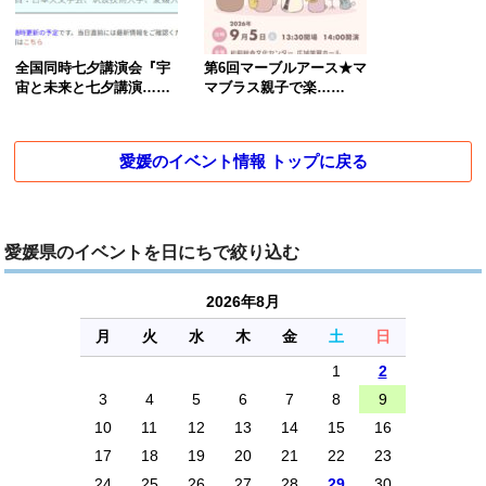
全国同時七夕講演会『宇
第6回マーブルアース★マ
宙と未来と七夕講演……
マブラス親子で楽……
愛媛のイベント情報 トップに戻る
愛媛県のイベントを日にちで絞り込む
2026年8月
月
火
水
木
金
土
日
1
2
3
4
5
6
7
8
9
10
11
12
13
14
15
16
17
18
19
20
21
22
23
24
25
26
27
28
29
30