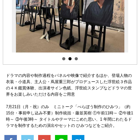
ドラマの内容や制作過程をパネルや映像で紹介するほか、登場人物の
衣装・小道具、主人公・蔦屋重三郎がプロデュースした浮世絵３作品
の４Ｋ鑑賞体験、出演者サイン色紙、浮世絵スタンプなどドラマの世
界をお楽しみいただける内容をご用意
7月21日（月・祝）のみ ミニトーク「べらぼう制作のひみつ」（約
15分・事前申し込み不要）制作統括・藤並英樹 ①午前11時～ ②午後1
時～ ③午後3時～ タイトルやテーマにこめた思い、1 年間にわたるド
ラマを制作するための演出やセットの ひみつなどをご紹介。