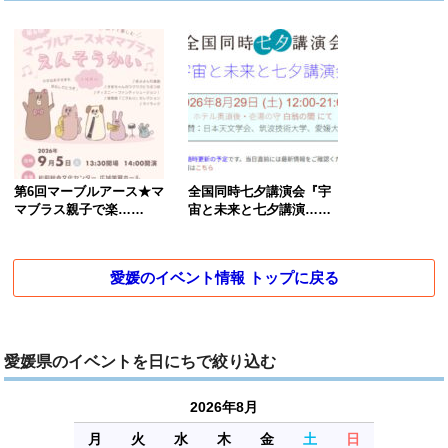
第6回マーブルアース★マ
全国同時七夕講演会『宇
マブラス親子で楽……
宙と未来と七夕講演……
愛媛のイベント情報 トップに戻る
愛媛県のイベントを日にちで絞り込む
2026年8月
月
火
水
木
金
土
日