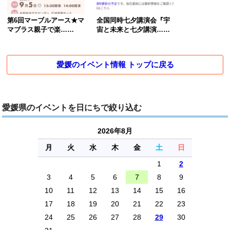
第6回マーブルアース★マ
全国同時七夕講演会『宇
マブラス親子で楽……
宙と未来と七夕講演……
愛媛のイベント情報 トップに戻る
愛媛県のイベントを日にちで絞り込む
2026年8月
月
火
水
木
金
土
日
1
2
3
4
5
6
7
8
9
10
11
12
13
14
15
16
17
18
19
20
21
22
23
24
25
26
27
28
29
30