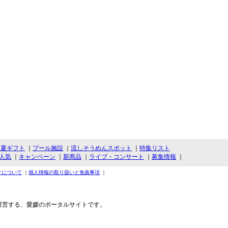
・夏ギフト
｜
プール施設
｜
流しそうめんスポット
｜
特集リスト
人気
｜
キャンペーン
｜
新商品
｜
ライブ・コンサート
｜
募集情報
｜
クについて
｜
個人情報の取り扱いと免責事項
｜
運営する、愛媛のポータルサイトです。