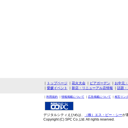
｜
トップページ
｜
花火大会
｜
ビアガーデン
｜
お中元
｜
愛媛イベント
｜
新店・リニューアル店情報
｜
話題・
｜
利用規約
｜
情報掲載について
｜
広告掲載について
｜
相互リン
デジタルシティえひめは、
（株）エス・ピー・シー
が
Copyright (C) SPC Co.,Ltd. All rights reserved.