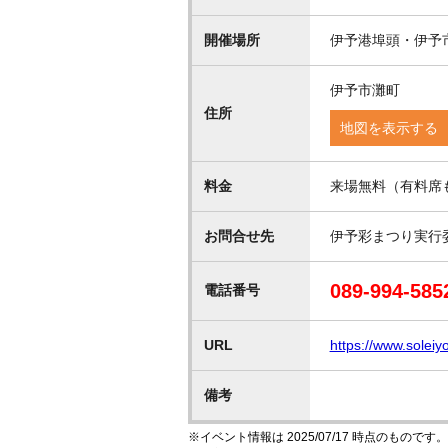
開催場所
伊予港埠頭・伊予
伊予市灘町
住所
地図を表示する
料金
来場無料（有料席
お問合せ先
伊予彩まつり実行
089-994-585
電話番号
URL
https://www.soleiyo
備考
※イベント情報は 2025/07/17 時点のも