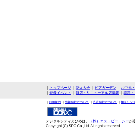
｜
トップページ
｜
花火大会
｜
ビアガーデン
｜
お中元
｜
愛媛イベント
｜
新店・リニューアル店情報
｜
話題・
｜
利用規約
｜
情報掲載について
｜
広告掲載について
｜
相互リン
デジタルシティえひめは、
（株）エス・ピー・シー
が
Copyright (C) SPC Co.,Ltd. All rights reserved.