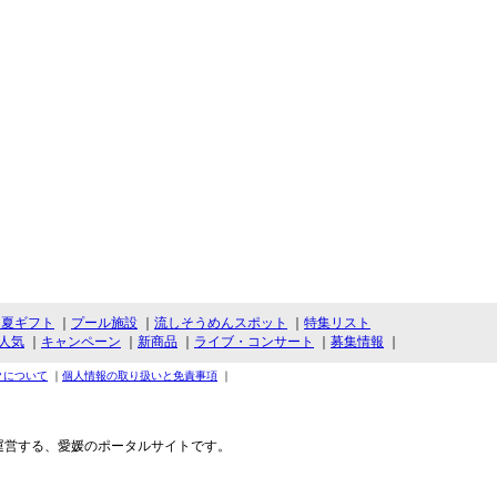
・夏ギフト
｜
プール施設
｜
流しそうめんスポット
｜
特集リスト
人気
｜
キャンペーン
｜
新商品
｜
ライブ・コンサート
｜
募集情報
｜
クについて
｜
個人情報の取り扱いと免責事項
｜
運営する、愛媛のポータルサイトです。