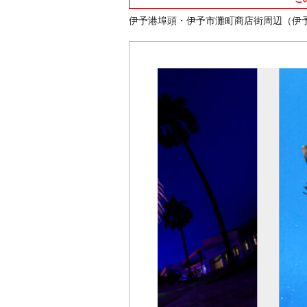
伊予港埠頭・伊予市灘町商店街周辺（伊