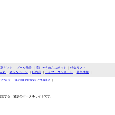
・夏ギフト
｜
プール施設
｜
流しそうめんスポット
｜
特集リスト
人気
｜
キャンペーン
｜
新商品
｜
ライブ・コンサート
｜
募集情報
｜
クについて
｜
個人情報の取り扱いと免責事項
｜
運営する、愛媛のポータルサイトです。