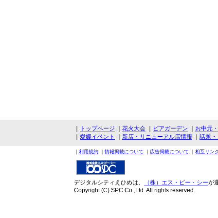
｜
トップページ
｜
花火大会
｜
ビアガーデン
｜
お中元
｜
愛媛イベント
｜
新店・リニューアル店情報
｜
話題・
｜
利用規約
｜
情報掲載について
｜
広告掲載について
｜
相互リン
デジタルシティえひめは、
（株）エス・ピー・シー
が
Copyright (C) SPC Co.,Ltd. All rights reserved.