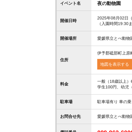
イベント名
夜の動物園
2025年08月02日（
開催日時
（入園時間19:30
開催場所
愛媛県立とべ動物
伊予郡砥部町上原町
住所
地図を表示する
一般（18歳以上）6
料金
学生100円、幼児
駐車場
駐車場有り 車の
お問合せ先
愛媛県立とべ動物