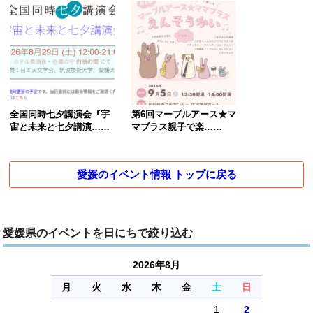
全国同時七夕講演会『宇
第6回マーブルアース★マ
宙と未来と七夕講演……
マブラス親子で楽……
愛媛のイベント情報 トップに戻る
愛媛県のイベントを日にちで絞り込む
2026年8月
月
火
水
木
金
土
日
1
2