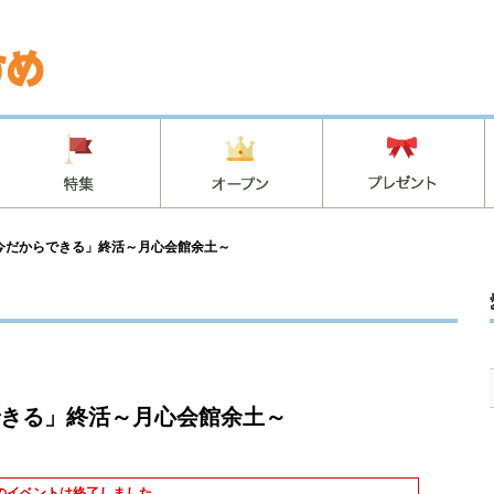
今だからできる」終活～月心会館余土～
きる」終活～月心会館余土～
のイベントは終了しました