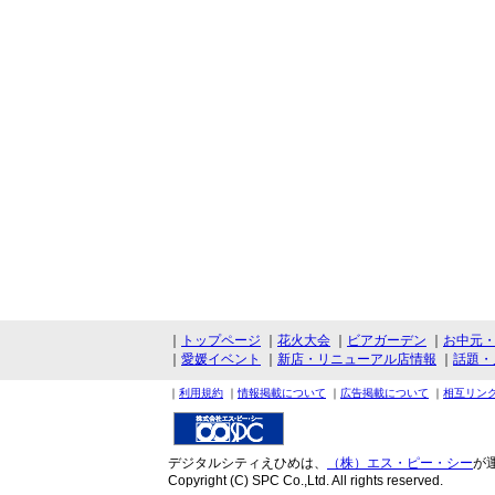
｜
トップページ
｜
花火大会
｜
ビアガーデン
｜
お中元
｜
愛媛イベント
｜
新店・リニューアル店情報
｜
話題・
｜
利用規約
｜
情報掲載について
｜
広告掲載について
｜
相互リン
デジタルシティえひめは、
（株）エス・ピー・シー
が
Copyright (C) SPC Co.,Ltd. All rights reserved.