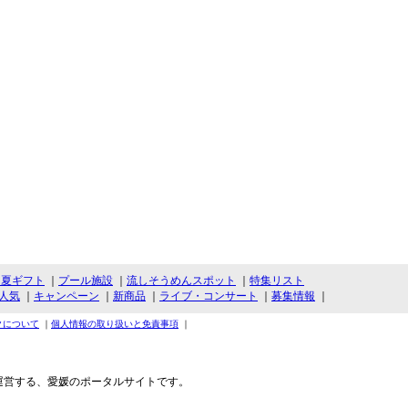
・夏ギフト
｜
プール施設
｜
流しそうめんスポット
｜
特集リスト
人気
｜
キャンペーン
｜
新商品
｜
ライブ・コンサート
｜
募集情報
｜
クについて
｜
個人情報の取り扱いと免責事項
｜
運営する、愛媛のポータルサイトです。