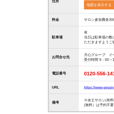
住所
地図を表示する
料金
サロン参加費各3
有
駐車場
当日は駐車場の数
ただきますようご
月心グループ イ
お問合せ先
受付時間 9：00
0120-556-14
電話番号
URL
https://www.gessi
※余土サロン(有
備考
(無料）は予約不要