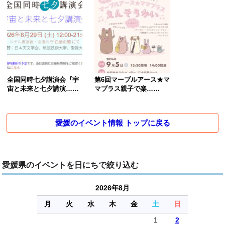
全国同時七夕講演会『宇
第6回マーブルアース★マ
宙と未来と七夕講演……
マブラス親子で楽……
愛媛のイベント情報 トップに戻る
愛媛県のイベントを日にちで絞り込む
2026年8月
月
火
水
木
金
土
日
1
2