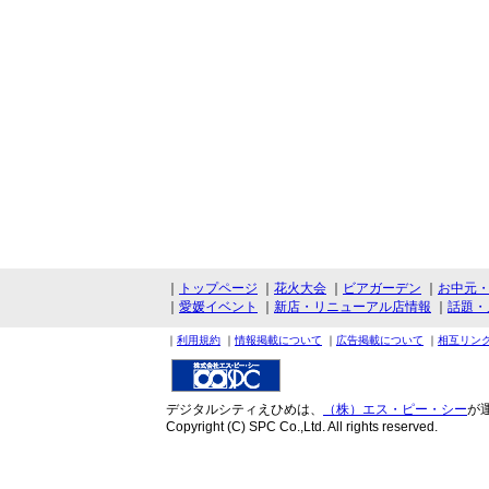
｜
トップページ
｜
花火大会
｜
ビアガーデン
｜
お中元
｜
愛媛イベント
｜
新店・リニューアル店情報
｜
話題・
｜
利用規約
｜
情報掲載について
｜
広告掲載について
｜
相互リン
デジタルシティえひめは、
（株）エス・ピー・シー
が
Copyright (C) SPC Co.,Ltd. All rights reserved.