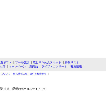
・夏ギフト
｜
プール施設
｜
流しそうめんスポット
｜
特集リスト
人気
｜
キャンペーン
｜
新商品
｜
ライブ・コンサート
｜
募集情報
｜
クについて
｜
個人情報の取り扱いと免責事項
｜
運営する、愛媛のポータルサイトです。