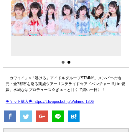
「カワイイ」×「沸ける」アイドルグループSTAiNY。メンバーの地
元・全7都市を巡る凱旋ツアー ｢ステライド☆アドベンチャー!!!｣ in 愛
媛。水城なゆプロデュース☆ぎゅっと甘くて濃い一日に！
チケット購入先 https://t.livepocket.jp/e/ehime-1206