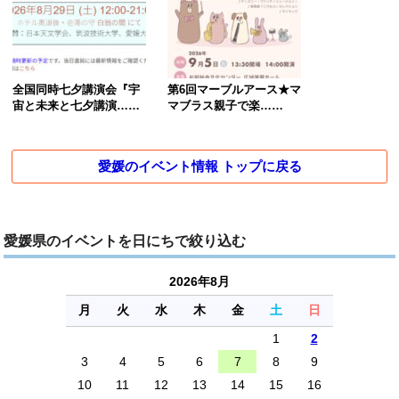
全国同時七夕講演会『宇
第6回マーブルアース★マ
宙と未来と七夕講演……
マブラス親子で楽……
愛媛のイベント情報 トップに戻る
愛媛県のイベントを日にちで絞り込む
2026年8月
月
火
水
木
金
土
日
1
2
3
4
5
6
7
8
9
10
11
12
13
14
15
16