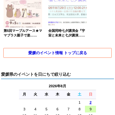
第6回マーブルアース★マ
全国同時七夕講演会『宇
マブラス親子で楽……
宙と未来と七夕講演……
愛媛のイベント情報 トップに戻る
愛媛県のイベントを日にちで絞り込む
2026年8月
月
火
水
木
金
土
日
1
2
3
4
5
6
7
8
9