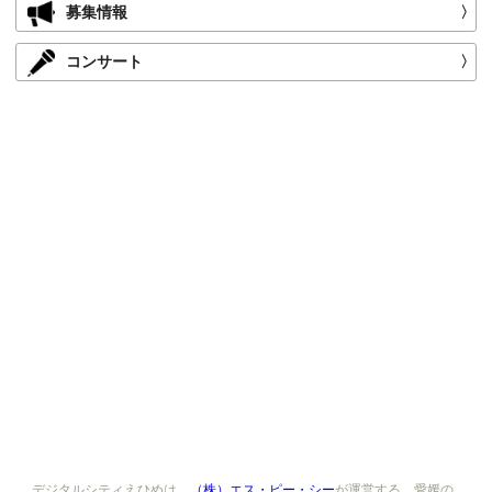
募集情報
〉
コンサート
〉
デジタルシティえひめは、
（株）エス・ピー・シー
が運営する、愛媛の