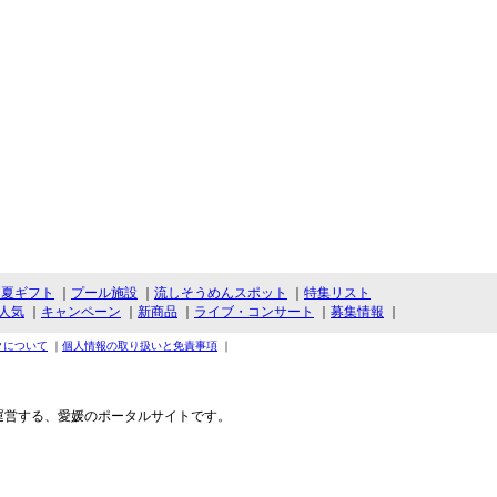
・夏ギフト
｜
プール施設
｜
流しそうめんスポット
｜
特集リスト
人気
｜
キャンペーン
｜
新商品
｜
ライブ・コンサート
｜
募集情報
｜
クについて
｜
個人情報の取り扱いと免責事項
｜
運営する、愛媛のポータルサイトです。