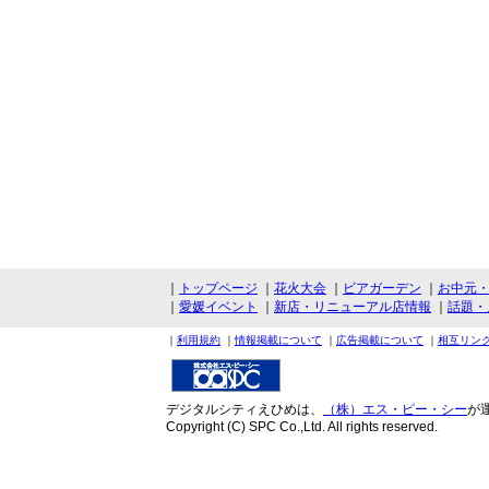
｜
トップページ
｜
花火大会
｜
ビアガーデン
｜
お中元
｜
愛媛イベント
｜
新店・リニューアル店情報
｜
話題・
｜
利用規約
｜
情報掲載について
｜
広告掲載について
｜
相互リン
デジタルシティえひめは、
（株）エス・ピー・シー
が
Copyright (C) SPC Co.,Ltd. All rights reserved.