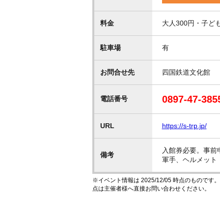
料金
大人300円・子ど
駐車場
有
お問合せ先
四国鉄道文化館
0897-47-385
電話番号
URL
https://s-trp.jp/
入館券必要。事前
備考
軍手、ヘルメット
※イベント情報は 2025/12/05 時点のも
点は主催者様へ直接お問い合わせください。