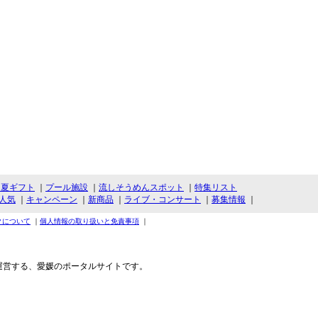
・夏ギフト
｜
プール施設
｜
流しそうめんスポット
｜
特集リスト
人気
｜
キャンペーン
｜
新商品
｜
ライブ・コンサート
｜
募集情報
｜
クについて
｜
個人情報の取り扱いと免責事項
｜
運営する、愛媛のポータルサイトです。