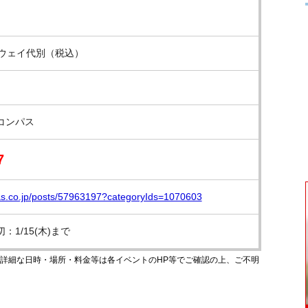
ープウェイ代別（税込）
コンパス
7
as.co.jp/posts/57963197?categoryIds=1070603
1/15(木)まで
のです。詳細な日時・場所・料金等は各イベントのHP等でご確認の上、ご不明