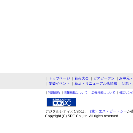
｜
トップページ
｜
花火大会
｜
ビアガーデン
｜
お中元
｜
愛媛イベント
｜
新店・リニューアル店情報
｜
話題・
｜
利用規約
｜
情報掲載について
｜
広告掲載について
｜
相互リン
デジタルシティえひめは、
（株）エス・ピー・シー
が
Copyright (C) SPC Co.,Ltd. All rights reserved.