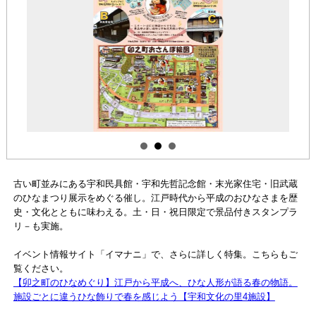
古い町並みにある宇和民具館・宇和先哲記念館・末光家住宅・旧武蔵
のひなまつり展示をめぐる催し。江戸時代から平成のおひなさまを歴
史・文化とともに味わえる。土・日・祝日限定で景品付きスタンプラ
リ－も実施。
イベント情報サイト「イマナニ」で、さらに詳しく特集。こちらもご
覧ください。
【卯之町のひなめぐり】江戸から平成へ、ひな人形が語る春の物語。
施設ごとに違うひな飾りで春を感じよう【宇和文化の里4施設】