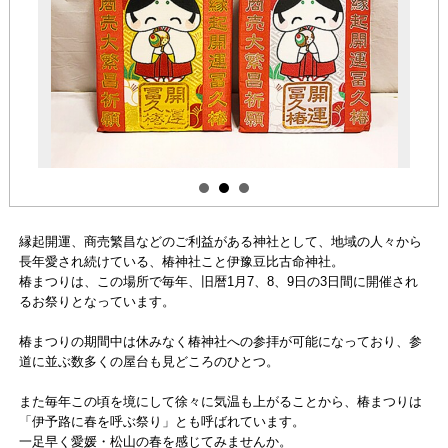
縁起開運、商売繁昌などのご利益がある神社として、地域の人々から
長年愛され続けている、椿神社こと伊豫豆比古命神社。
椿まつりは、この場所で毎年、旧暦1月7、8、9日の3日間に開催され
るお祭りとなっています。
椿まつりの期間中は休みなく椿神社への参拝が可能になっており、参
道に並ぶ数多くの屋台も見どころのひとつ。
また毎年この頃を境にして徐々に気温も上がることから、椿まつりは
「伊予路に春を呼ぶ祭り」とも呼ばれています。
一足早く愛媛・松山の春を感じてみませんか。