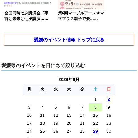
全国同時七夕講演会『宇
第6回マーブルアース★マ
宙と未来と七夕講演……
マブラス親子で楽……
愛媛のイベント情報 トップに戻る
愛媛県のイベントを日にちで絞り込む
2026年8月
月
火
水
木
金
土
日
1
2
3
4
5
6
7
8
9
10
11
12
13
14
15
16
17
18
19
20
21
22
23
24
25
26
27
28
29
30