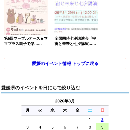
第6回マーブルアース★マ
全国同時七夕講演会『宇
マブラス親子で楽……
宙と未来と七夕講演……
愛媛のイベント情報 トップに戻る
愛媛県のイベントを日にちで絞り込む
2026年8月
月
火
水
木
金
土
日
1
2
3
4
5
6
7
8
9