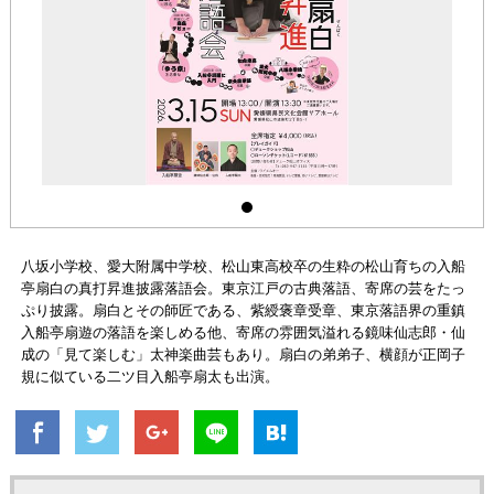
八坂小学校、愛大附属中学校、松山東高校卒の生粋の松山育ちの入船
亭扇白の真打昇進披露落語会。東京江戸の古典落語、寄席の芸をたっ
ぷり披露。扇白とその師匠である、紫綬褒章受章、東京落語界の重鎮
入船亭扇遊の落語を楽しめる他、寄席の雰囲気溢れる鏡味仙志郎・仙
成の「見て楽しむ」太神楽曲芸もあり。扇白の弟弟子、横顔が正岡子
規に似ている二ツ目入船亭扇太も出演。