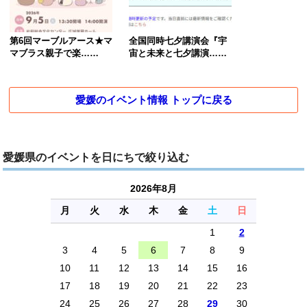
第6回マーブルアース★マ
全国同時七夕講演会『宇
マブラス親子で楽……
宙と未来と七夕講演……
愛媛のイベント情報 トップに戻る
愛媛県のイベントを日にちで絞り込む
2026年8月
月
火
水
木
金
土
日
1
2
3
4
5
6
7
8
9
10
11
12
13
14
15
16
17
18
19
20
21
22
23
24
25
26
27
28
29
30