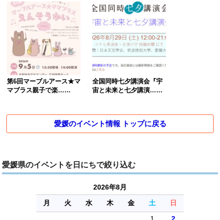
第6回マーブルアース★マ
全国同時七夕講演会『宇
マブラス親子で楽……
宙と未来と七夕講演……
愛媛のイベント情報 トップに戻る
愛媛県のイベントを日にちで絞り込む
2026年8月
月
火
水
木
金
土
日
1
2