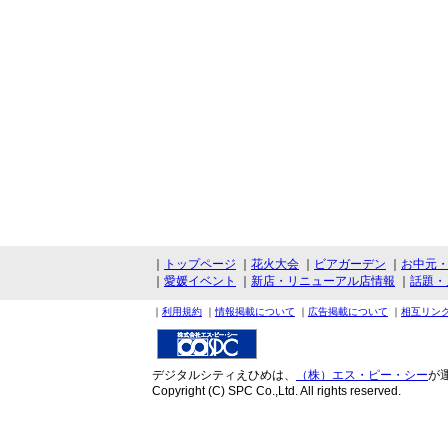
｜
トップページ
｜
花火大会
｜
ビアガーデン
｜
お中元
｜
愛媛イベント
｜
新店・リニューアル店情報
｜
話題・
｜
利用規約
｜
情報掲載について
｜
広告掲載について
｜
相互リン
デジタルシティえひめは、
（株）エス・ピー・シー
が
Copyright (C) SPC Co.,Ltd. All rights reserved.