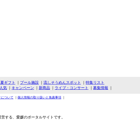
・夏ギフト
｜
プール施設
｜
流しそうめんスポット
｜
特集リスト
人気
｜
キャンペーン
｜
新商品
｜
ライブ・コンサート
｜
募集情報
｜
クについて
｜
個人情報の取り扱いと免責事項
｜
運営する、愛媛のポータルサイトです。